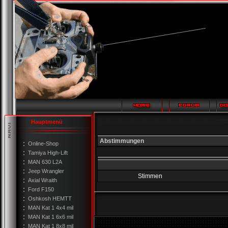
Hauptmenü
Abstimmungen
Online-Shop
Tamiya High-Lift
MAN 630 L2A
Jeep Wrangler
Stimmen
Axial Wraith
Ford F150
Oshkosh HEMTT
MAN Kat 1 4x4 mil
MAN Kat 1 6x6 mil
MAN Kat 1 8x8 mil