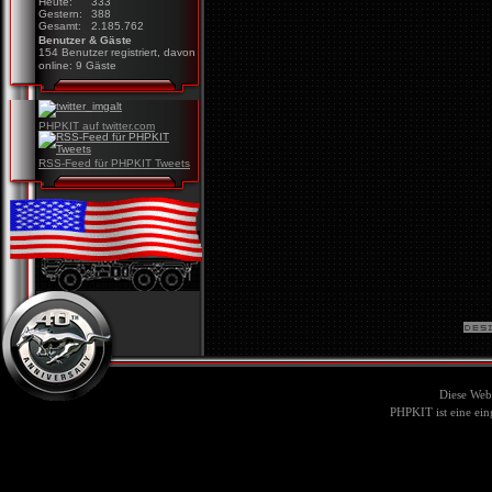
Heute:
333
Gestern:
388
Gesamt:
2.185.762
Benutzer & Gäste
154 Benutzer registriert, davon
online: 9 Gäste
PHPKIT auf twitter.com
RSS-Feed für PHPKIT Tweets
Diese Web
PHPKIT ist eine ei