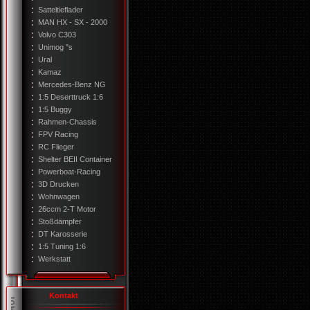
Satteltieflader
MAN HX - SX - 2000
Volvo C303
Unimog "s
Ural
Kamaz
Mercedes-Benz NG
1:5 Deserttruck 1:6
1:5 Buggy
Rahmen-Chassis
FPV Racing
RC Flieger
Shelter BEII Container
Powerboat-Racing
3D Drucken
Wohnwagen
26ccm 2-T Motor
Stoßdämpfer
DT Karosserie
1:5 Tuning 1:6
Werkstatt
Kontakt