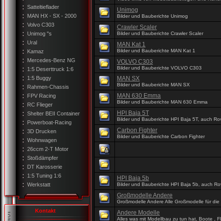
Satteltieflader
Unimog
MAN HX - SX - 2000
Bilder und Bauberichte Unimog
Volvo C303
Crawler Scaler
Unimog "s
Bilder und Bauberichte Crawler Scaler
Ural
MAN Kat 1
Bilder und Bauberichte MAN Kat 1
Kamaz
Mercedes-Benz NG
VOLVO C303
Bilder und Bauberichte VOLVO C303
1:5 Deserttruck 1:6
1:5 Buggy
MAN SX
Bilder und Bauberichte MAN SX
Rahmen-Chassis
MAN 630 Emma
FPV Racing
Bilder und Bauberichte MAN 630 Emma
RC Flieger
HPI Baja 5T
Shelter BEII Container
Bilder und Bauberichte HPI Baja 5T, auch R
Powerboat-Racing
Carbon Fighter
3D Drucken
Bilder und Bauberichte Carbon Fighter
Wohnwagen
26ccm 2-T Motor
Stoßdämpfer
DT Karosserie
1:5 Tuning 1:6
HPI Baja 5b
Werkstatt
Bilder und Bauberichte HPI Baja 5b, auch R
Großmodelle Andere
Großmodelle Andere Alle Großmodelle für die
Kontakt
Andere Modelle
Alles was mit Modellbau zu tun hat, Boote , F