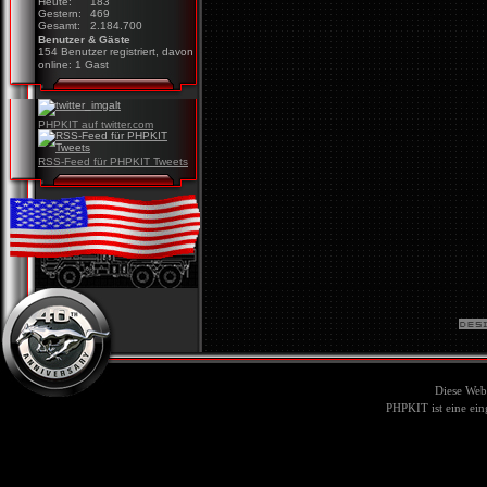
Heute:
183
Gestern:
469
Gesamt:
2.184.700
Benutzer & Gäste
154 Benutzer registriert, davon
online: 1 Gast
PHPKIT auf twitter.com
RSS-Feed für PHPKIT Tweets
Diese Web
PHPKIT ist eine ei