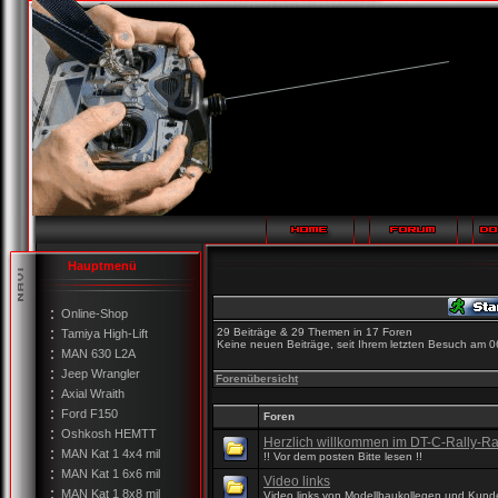
Hauptmenü
Online-Shop
29 Beiträge & 29 Themen in 17 Foren
Tamiya High-Lift
Keine neuen Beiträge, seit Ihrem letzten Besuch am 0
MAN 630 L2A
Jeep Wrangler
Forenübersicht
Axial Wraith
Ford F150
Foren
Oshkosh HEMTT
Herzlich willkommen im DT-C-Rally-R
MAN Kat 1 4x4 mil
!! Vor dem posten Bitte lesen !!
MAN Kat 1 6x6 mil
Video links
MAN Kat 1 8x8 mil
Video links von Modellbaukollegen und Kund