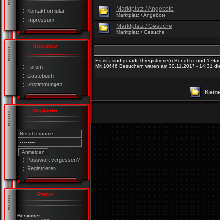
Marktplatz / Angebote
Kontaktformular
Marktplatz / Angebote
Impressum
Marktplatz / Gesuche
Marktplatz / Gesuche
Interaktiv
Es ist / sind gerade 0 registrierte(r) Benutzer und 1 G
Mit 10646 Besuchern waren am 30.11.2017 - 14:31 die 
Forum
Gästebuch
Abstimmungen
Keine
Mitglieder
Passwort vergessen?
Registrieren
Status
Besucher