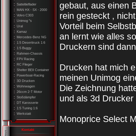
gebaut, aus einen Ba
Satteltieflader
MAN HX - SX - 2000
rein gesteckt , nic
Volvo C303
Unimog "s
Vorteil beim Selbst
Ural
Kamaz
an lernt wie alles 
Mercedes-Benz NG
1:5 Deserttruck 1:6
Druckern sind dann
1:5 Buggy
Rahmen-Chassis
FPV Racing
Drucken hat mich eige
RC Flieger
Shelter BEII Container
meinen Unimog ein
Powerboat-Racing
3D Drucken
Die Zeichnung hatt
Wohnwagen
26ccm 2-T Motor
und als 3d Drucker
Stoßdämpfer
DT Karosserie
1:5 Tuning 1:6
Werkstatt
Monoprice Select Mi
Kontakt