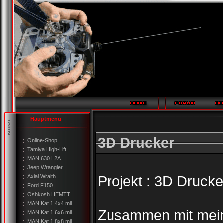
Hauptmenü
3D Drucker
Online-Shop
Tamiya High-Lift
MAN 630 L2A
Jeep Wrangler
Projekt : 3D Drucke
Axial Wraith
Ford F150
Oshkosh HEMTT
MAN Kat 1 4x4 mil
Zusammen mit mein
MAN Kat 1 6x6 mil
MAN Kat 1 8x8 mil