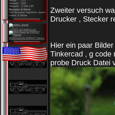
Heute:
172
Gestern:
534
Gesamt:
2.186.135
Zweiter versuch wa
Benutzer & Gäste
154 Benutzer registriert, davon
online: 6 Gäste
Drucker , Stecker re
PHPKIT auf twitter.com
RSS-Feed für PHPKIT Tweets
Hier ein paar Bilde
Tinkercad , g code 
probe Druck Datei 