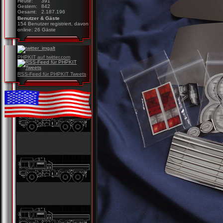
Heute:
391
Gestern:
842
Gesamt:
2.187.196
Benutzer & Gäste
154 Benutzer registriert, davon
online: 26 Gäste
PHPKIT auf twitter.com
RSS-Feed für PHPKIT Tweets