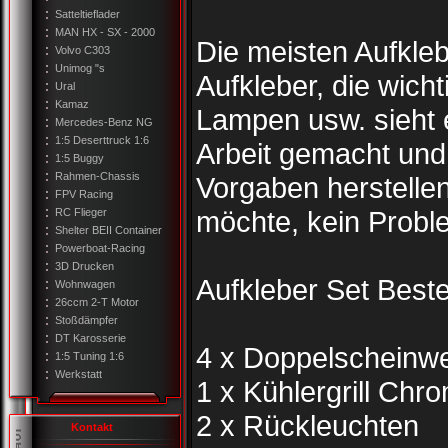
Satteltieflader
MAN HX - SX - 2000
Die meisten Aufklebe
Volvo C303
Unimog "s
Aufkleber, die wich
Ural
Kamaz
Lampen usw. sieht 
Mercedes-Benz NG
1:5 Deserttruck 1:6
Arbeit gemacht und
1:5 Buggy
Rahmen-Chassis
Vorgaben herstelle
FPV Racing
möchte, kein Probl
RC Flieger
Shelter BEII Container
Powerboat-Racing
3D Drucken
Aufkleber Set Best
Wohnwagen
26ccm 2-T Motor
Stoßdämpfer
DT Karosserie
4 x Doppelscheinwe
1:5 Tuning 1:6
Werkstatt
1 x Kühlergrill Chr
2 x Rückleuchten
Kontakt