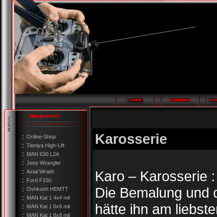
Hauptmenü
Karosserie
Online-Shop
Tamiya High-Lift
MAN 630 L2A
Jeep Wrangler
Karo – Karosserie :
Axial Wraith
Ford F150
Die Bemalung und d
Oshkosh HEMTT
MAN Kat 1 4x4 mil
hätte ihn am liebst
MAN Kat 1 6x6 mil
MAN Kat 1 8x8 mil