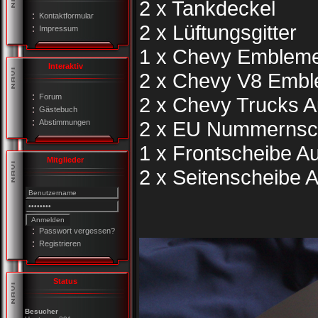
2 x Tankdeckel
Kontaktformular
2 x Lüftungsgitter
Impressum
1 x Chevy Emblem
Interaktiv
2 x Chevy V8 Emb
Forum
2 x Chevy Trucks A
Gästebuch
2 x EU Nummernsch
Abstimmungen
1 x Frontscheibe Au
Mitglieder
2 x Seitenscheibe A
Passwort vergessen?
Registrieren
Status
Besucher