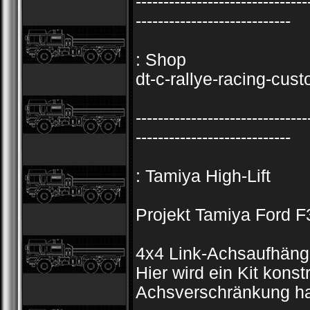
-------------------------------
----------------------------
: Shop
dt-c-rallye-racing-cu
-------------------------------
----------------------------
: Tamiya High-Lift
Projekt Tamiya Ford F
4x4 Link-Achsaufhängu
Hier wird ein Kit konst
Achsverschränkung ha