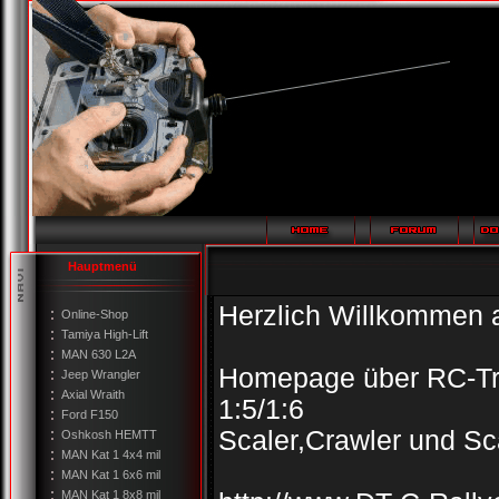
Hauptmenü
Herzlich Willkommen 
Online-Shop
Tamiya High-Lift
MAN 630 L2A
Homepage über RC-Tro
Jeep Wrangler
Axial Wraith
1:5/1:6
Ford F150
Scaler,Crawler und Sc
Oshkosh HEMTT
MAN Kat 1 4x4 mil
MAN Kat 1 6x6 mil
MAN Kat 1 8x8 mil