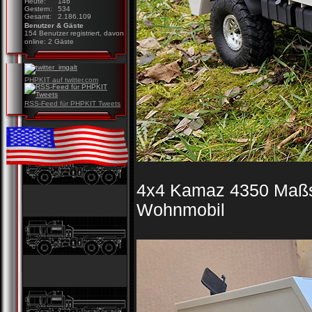
Heute:
146
Gestern:
534
Gesamt:
2.186.109
Benutzer & Gäste
154 Benutzer registriert, davon
online: 2 Gäste
PHPKIT auf twitter.com
RSS-Feed für PHPKIT Tweets
4x4 Kamaz 4350 Maßsta
Wohnmobil