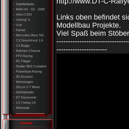
http://www.DT-C-Rally
Satteltieflader
MAN HX - SX - 2000
Volvo C303
Links oben befindet s
Unimog "s
Modellbau Projekte.
Ural
Kamaz
Viel Spaß beim Stöbe
Mercedes-Benz NG
-------------------------------
1:5 Deserttruck 1:6
1:5 Buggy
----------------------
Rahmen-Chassis
FPV Racing
RC Flieger
Shelter BEII Container
Powerboat-Racing
3D Drucken
Wohnwagen
26ccm 2-T Motor
Stoßdämpfer
DT Karosserie
1:5 Tuning 1:6
Werkstatt
Kontakt