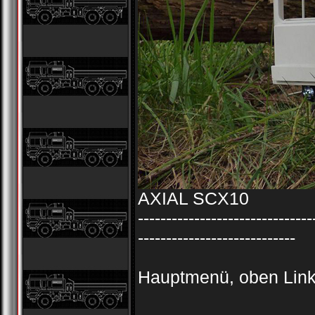
AXIAL SCX10
-------------------------------
----------------------------
Hauptmenü, oben Links ...