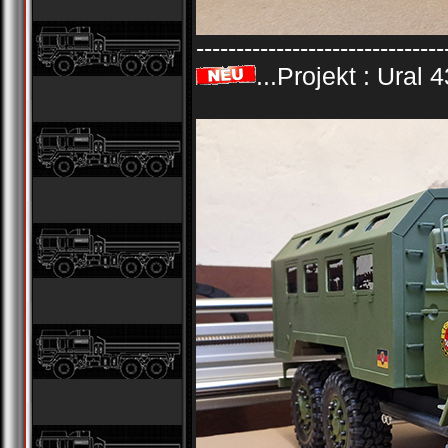
-------------------------------
...Projekt : Ural