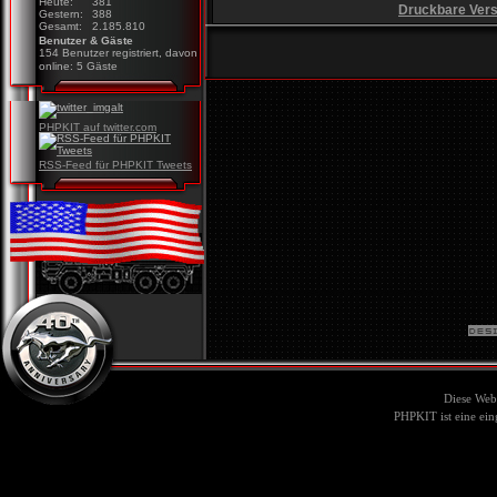
Heute:
381
Druckbare Vers
Gestern:
388
Gesamt:
2.185.810
Benutzer & Gäste
154 Benutzer registriert, davon
online: 5 Gäste
PHPKIT auf twitter.com
RSS-Feed für PHPKIT Tweets
Diese Web
PHPKIT ist eine ei