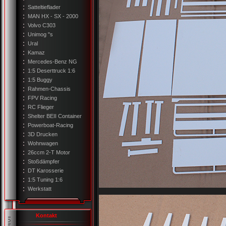
Satteltieflader
MAN HX - SX - 2000
Volvo C303
Unimog "s
Ural
Kamaz
Mercedes-Benz NG
1:5 Deserttruck 1:6
1:5 Buggy
Rahmen-Chassis
FPV Racing
RC Flieger
Shelter BEII Container
Powerboat-Racing
3D Drucken
Wohnwagen
26ccm 2-T Motor
Stoßdämpfer
DT Karosserie
1:5 Tuning 1:6
Werkstatt
Kontakt