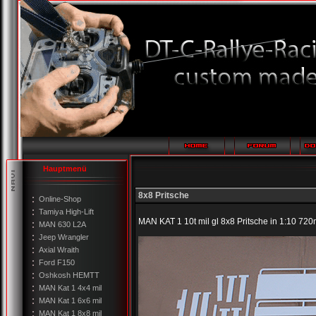
Hauptmenü
8x8 Pritsche
Online-Shop
Tamiya High-Lift
MAN KAT 1 10t mil gl 8x8 Pritsche in 1:10 
MAN 630 L2A
Jeep Wrangler
Axial Wraith
Ford F150
Oshkosh HEMTT
MAN Kat 1 4x4 mil
MAN Kat 1 6x6 mil
MAN Kat 1 8x8 mil