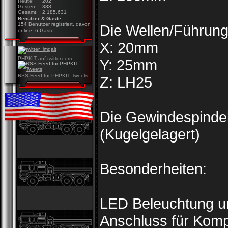
Heute:
202
Gestern:
388
Gesamt:
2.185.631
Benutzer & Gäste
154 Benutzer registriert, davon
Die Wellen/Führun
online: 6 Gäste
X: 20mm
PHPKIT auf twitter.com
Y: 25mm
RSS-Feed für PHPKIT Tweets
Z: LH25
Die Gewindespinde
(Kugelgelagert)
Besonderheiten:
LED Beleuchtung u
Anschluss für Kom