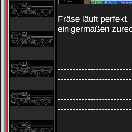
Fräse läuft perfekt
einigermaßen zurec
-------------------------
-------------------------
-------------------------
-------------------------