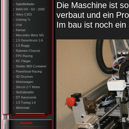
Die Maschine ist so
Satteltieflader
MAN HX - SX - 2000
verbaut und ein Pro
Volvo C303
Unimog "s
Im bau ist noch ein 
Ural
Kamaz
Mercedes-Benz NG
1:5 Deserttruck 1:6
1:5 Buggy
Rahmen-Chassis
FPV Racing
RC Flieger
Shelter BEII Container
Powerboat-Racing
3D Drucken
Wohnwagen
26ccm 2-T Motor
Stoßdämpfer
DT Karosserie
1:5 Tuning 1:6
Werkstatt
Kontakt