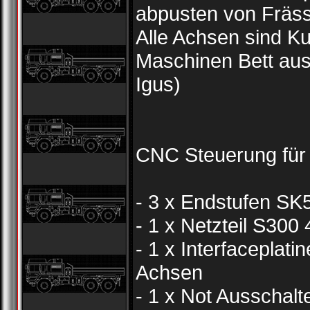
abpusten von Fräs
Alle Achsen sind Ku
Maschinen Bett aus
Igus)
CNC Steuerung für 
- 3 x Endstufen SK5
- 1 x Netzteil S300 
- 1 x Interfaceplat
Achsen
- 1 x Not Ausschalt