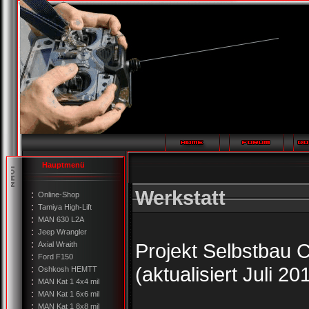
Hauptmenü
Werkstatt
Online-Shop
Tamiya High-Lift
MAN 630 L2A
Jeep Wrangler
Projekt Selbstbau
Axial Wraith
Ford F150
(aktualisiert Juli 20
Oshkosh HEMTT
MAN Kat 1 4x4 mil
MAN Kat 1 6x6 mil
MAN Kat 1 8x8 mil