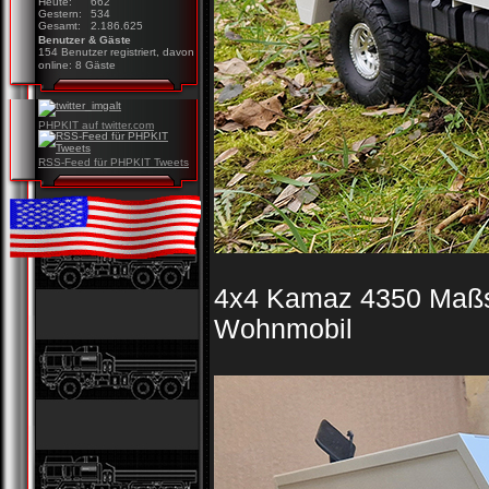
Heute:
662
Gestern:
534
Gesamt:
2.186.625
Benutzer & Gäste
154 Benutzer registriert, davon
online: 8 Gäste
PHPKIT auf twitter.com
RSS-Feed für PHPKIT Tweets
4x4 Kamaz 4350 Maßsta
Wohnmobil