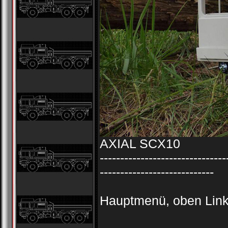
AXIAL SCX10
-------------------------------
----------------------------
Hauptmenü, oben Links ...