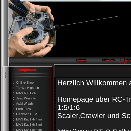
Hauptmenü
Herzlich Willkommen 
Online-Shop
Tamiya High-Lift
MAN 630 L2A
Homepage über RC-Tro
Jeep Wrangler
Axial Wraith
1:5/1:6
Ford F150
Scaler,Crawler und Sc
Oshkosh HEMTT
MAN Kat 1 4x4 mil
MAN Kat 1 6x6 mil
MAN Kat 1 8x8 mil