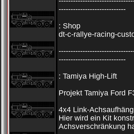
-------------------------------
----------------------------
: Shop
dt-c-rallye-racing-cu
-------------------------------
----------------------------
: Tamiya High-Lift
Projekt Tamiya Ford F
4x4 Link-Achsaufhängu
Hier wird ein Kit konst
Achsverschränkung ha