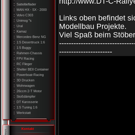
http://www.DT-C-Rally
Satteltieflader
MAN HX - SX - 2000
Volvo C303
Links oben befindet s
Unimog "s
Modellbau Projekte.
Ural
Kamaz
Viel Spaß beim Stöbe
Mercedes-Benz NG
-------------------------------
1:5 Deserttruck 1:6
1:5 Buggy
----------------------
Rahmen-Chassis
FPV Racing
RC Flieger
Shelter BEII Container
Powerboat-Racing
3D Drucken
Wohnwagen
26ccm 2-T Motor
Stoßdämpfer
DT Karosserie
1:5 Tuning 1:6
Werkstatt
Kontakt